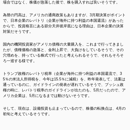
場合ではなく、株価が急落した後で、株を購入すれば良いそうです。
為替の円高は、アメリカの通商政策もありますが、3月期決算がポイント
で、日本企業のレパトリ（企業が海外に持つ利益の本国還流）があった
からで、投資格言にある節分天井彼岸底になる理由は、日本企業の決算
対策だそうです。
国内の機関投資家がアメリカ債権の大量購入を、これまで行ってきまし
たが、債権価格の急落と、金利上昇で、大負けをしているそうで、その
穴埋めを、持っている株式で行ったと考えられるそうで、それもそろそ
ろ一巡する様です。
トランプ政権のレパトリ税率（企業が海外に持つ利益の本国還流で、3
5％の米法人所得税を、今年は15.5％に減税）を、昨年発表して、法案は
通っているのに、ガイドラインの発表が遅れているそうで、ブッシュ政
権の時に、レパトリ税率のガイドラインが出たのも、5月だったので、ア
メリカ企業は、5月になるまでは動けないそうです。
そして、現在は、設備投資も止まっているので、株価の転換点は、4月の
初旬と考えているそうです。