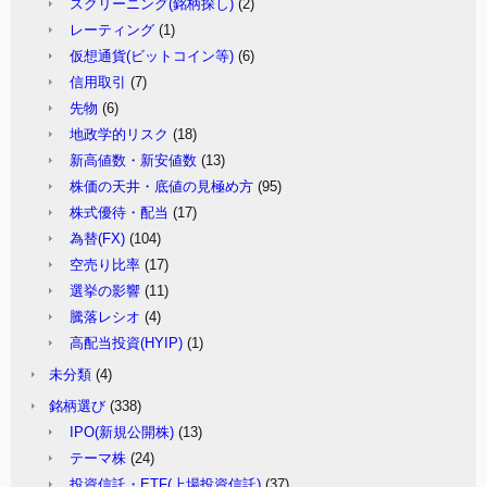
スクリーニング(銘柄探し)
(2)
レーティング
(1)
仮想通貨(ビットコイン等)
(6)
信用取引
(7)
先物
(6)
地政学的リスク
(18)
新高値数・新安値数
(13)
株価の天井・底値の見極め方
(95)
株式優待・配当
(17)
為替(FX)
(104)
空売り比率
(17)
選挙の影響
(11)
騰落レシオ
(4)
高配当投資(HYIP)
(1)
未分類
(4)
銘柄選び
(338)
IPO(新規公開株)
(13)
テーマ株
(24)
投資信託・ETF(上場投資信託)
(37)