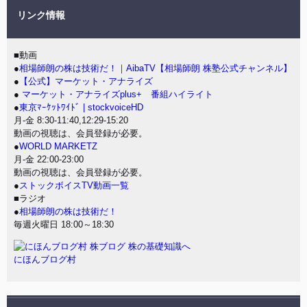
リンク情報
■動画
●
相場師朗の株は技術だ！｜AibaTV【相場師朗 株塾公式チャンネル】
●
【公式】マーケット・アナライズ
●
マーケット・アナライズplus+ 番組ハイライト
●
東京ﾏｰｹｯﾄﾜｲﾄﾞ | stockvoiceHD
月-金 8:30-11:40,12:29-15:20
動画の視聴は、会員登録が必要。
●
WORLD MARKETZ
月-金 22:00-23:00
動画の視聴は、会員登録が必要。
●
ストックボイスTV動画一覧
■ラジオ
●
相場師朗の株は技術だ！
毎週火曜日 18:00～18:30
にほんブログ村