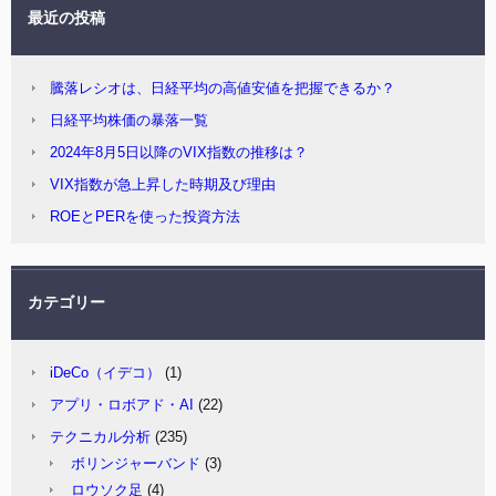
最近の投稿
騰落レシオは、日経平均の高値安値を把握できるか？
日経平均株価の暴落一覧
2024年8月5日以降のVIX指数の推移は？
VIX指数が急上昇した時期及び理由
ROEとPERを使った投資方法
カテゴリー
iDeCo（イデコ）
(1)
アプリ・ロボアド・AI
(22)
テクニカル分析
(235)
ボリンジャーバンド
(3)
ロウソク足
(4)