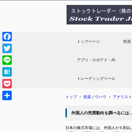
ストックトレーダージャパン(株の
トップページ
投資
F
a
T
アプリ・ロボアド・AI
c
w
L
e
i
トレーディングツール
i
H
b
t
n
a
o
P
t
トップ
›
投資ノウハウ
›
アナリスト
e
t
o
o
e
共
e
k
c
外国人の売買動向を調べるには
r
有
n
k
日本の株式市場には、外国人が６割以
a
e