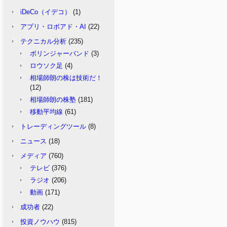
iDeCo（イデコ）
(1)
アプリ・ロボアド・AI
(22)
テクニカル分析
(235)
ボリンジャーバンド
(3)
ロウソク足
(4)
相場師朗の株は技術だ！
(12)
相場師朗の株塾
(181)
移動平均線
(61)
トレーディングツール
(8)
ニュース
(18)
メディア
(760)
テレビ
(376)
ラジオ
(206)
動画
(171)
成功者
(22)
投資ノウハウ
(815)