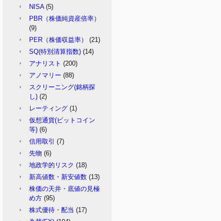
NISA
(5)
PBR（株価純資産倍率）
(9)
PER（株価収益率）
(21)
SQ(特別清算指数)
(14)
アナリスト
(200)
アノマリー
(88)
スクリーニング(銘柄探
し)
(2)
レーティング
(1)
仮想通貨(ビットコイン
等)
(6)
信用取引
(7)
先物
(6)
地政学的リスク
(18)
新高値数・新安値数
(13)
株価の天井・底値の見極
め方
(95)
株式優待・配当
(17)