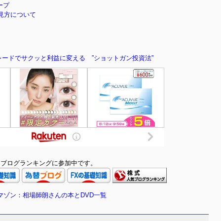
ープ
見方について
ードでサクッと利益に変える ”ショットガン投資法”
ブログランキングに参加中です。
マゾン：相場師朗さんの本とDVD一覧