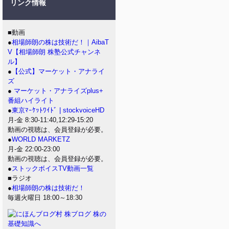
リンク情報
■動画
●
相場師朗の株は技術だ！｜AibaT
V【相場師朗 株塾公式チャンネ
ル】
●
【公式】マーケット・アナライ
ズ
●
マーケット・アナライズplus+
番組ハイライト
●
東京ﾏｰｹｯﾄﾜｲﾄﾞ | stockvoiceHD
月-金 8:30-11:40,12:29-15:20
動画の視聴は、会員登録が必要。
●
WORLD MARKETZ
月-金 22:00-23:00
動画の視聴は、会員登録が必要。
●
ストックボイスTV動画一覧
■ラジオ
●
相場師朗の株は技術だ！
毎週火曜日 18:00～18:30