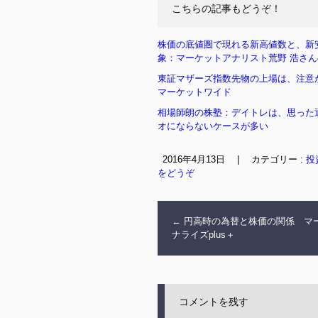
こちらの記事もどうぞ！
株価の底値圏で現れる新高値数と、新
象：マーケットアナリスト荒野 浩さ
東証マザーズ指数先物の上場は、注意
マーケットワイド
相場師朗の株塾：デイトレは、思った
オにならないケースが多い
2016年4月13日
|
カテゴリー :
投
をどうぞ
←
円高時の為替と株価の関係 マ
ナライズplus＋
コメントを残す