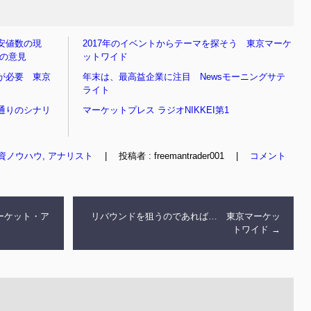
安値数の現
2017年のイベントからテーマを探そう 東京マーケ
んの意見
ットワイド
が必要 東京
年末は、最高益企業に注目 Newsモーニングサテ
ライト
通りのシナリ
マーケットプレス ラジオNIKKEI第1
資ノウハウ, アナリスト
|
投稿者 : freemantrader001
|
コメント
ーケット・ア
リバウンドを狙うのであれば… 東京マーケッ
トワイド
→