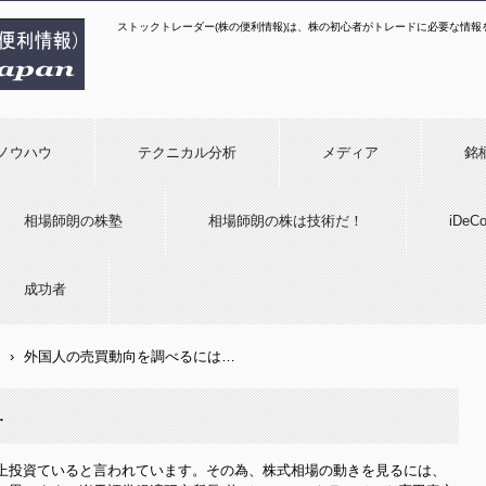
ストックトレーダー(株の便利情報)は、株の初心者がトレードに必要な情
便利情報)
ノウハウ
テクニカル分析
メディア
銘
相場師朗の株塾
相場師朗の株は技術だ！
iDe
成功者
›
外国人の売買動向を調べるには…
…
上投資ていると言われています。その為、株式相場の動きを見るには、