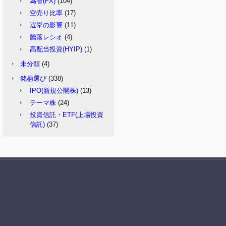
為替(FX)
(104)
空売り比率
(17)
選挙の影響
(11)
騰落レシオ
(4)
高配当投資(HYIP)
(1)
未分類
(4)
銘柄選び
(338)
IPO(新規公開株)
(13)
テーマ株
(24)
投資信託・ETF(上場投資
信託)
(37)