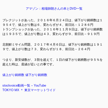
アマゾン：相場師朗さんの本とDVD一覧
ブレクジットがあった、２０１６年６月２４日は、値下がり銘柄数は１
９５４で、値上がり数は６、変わらずが４、前日比－１２８６円
トランプショックがあった、２０１６年１１月９日は、値下がり銘柄数
は１９３５で、値上がり数は４３、変わらずが９、前日比－９１９円
北朝鮮ミサイル問題、２０１７年４月６日は、値下がり銘柄数は１９１
９で、値上がり数は７３、変わらずが１８、前日比－２６４円
つまり、新安値数が、３割を超えて、１日の値下がり銘柄数が９５％を
超えた時は、底値が近いとの事です。
値上がり銘柄数 値下がり銘柄数
stockvoice動画一覧 – YouTube
TOKYO MX ＊ 東京マーケットワイド