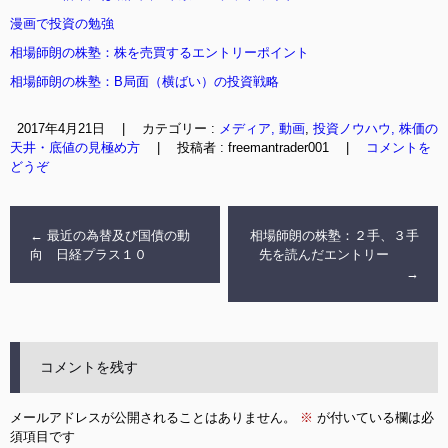
漫画で投資の勉強
相場師朗の株塾：株を売買するエントリーポイント
相場師朗の株塾：B局面（横ばい）の投資戦略
2017年4月21日
|
カテゴリー :
メディア, 動画
,
投資ノウハウ, 株価の
天井・底値の見極め方
|
投稿者 : freemantrader001
|
コメントを
どうぞ
←
最近の為替及び国債の動
相場師朗の株塾：２手、３手
向 日経プラス１０
先を読んだエントリー
→
コメントを残す
メールアドレスが公開されることはありません。
※
が付いている欄は必
須項目です