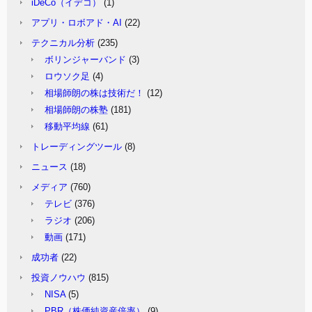
iDeCo（イデコ）
(1)
アプリ・ロボアド・AI
(22)
テクニカル分析
(235)
ボリンジャーバンド
(3)
ロウソク足
(4)
相場師朗の株は技術だ！
(12)
相場師朗の株塾
(181)
移動平均線
(61)
トレーディングツール
(8)
ニュース
(18)
メディア
(760)
テレビ
(376)
ラジオ
(206)
動画
(171)
成功者
(22)
投資ノウハウ
(815)
NISA
(5)
PBR（株価純資産倍率）
(9)