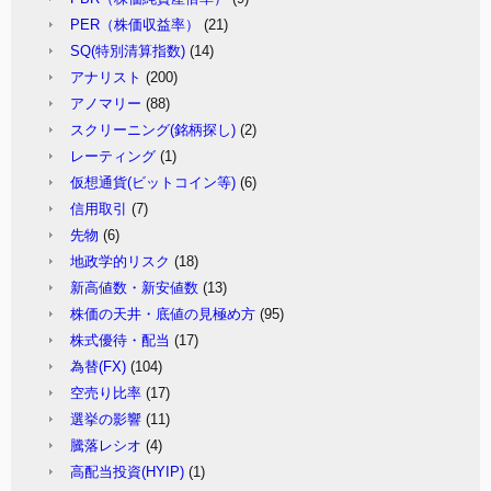
PER（株価収益率）
(21)
SQ(特別清算指数)
(14)
アナリスト
(200)
アノマリー
(88)
スクリーニング(銘柄探し)
(2)
レーティング
(1)
仮想通貨(ビットコイン等)
(6)
信用取引
(7)
先物
(6)
地政学的リスク
(18)
新高値数・新安値数
(13)
株価の天井・底値の見極め方
(95)
株式優待・配当
(17)
為替(FX)
(104)
空売り比率
(17)
選挙の影響
(11)
騰落レシオ
(4)
高配当投資(HYIP)
(1)