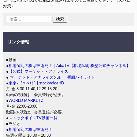
日本語が含まれない投稿は無視されますのでご注意ください。（スパム
対策）
リンク情報
■動画
●
相場師朗の株は技術だ！｜AibaTV【相場師朗 株塾公式チャンネル】
●
【公式】マーケット・アナライズ
●
マーケット・アナライズplus+ 番組ハイライト
●
東京ﾏｰｹｯﾄﾜｲﾄﾞ | stockvoiceHD
月-金 8:30-11:40,12:29-15:20
動画の視聴は、会員登録が必要。
●
WORLD MARKETZ
月-金 22:00-23:00
動画の視聴は、会員登録が必要。
●
ストックボイスTV動画一覧
■ラジオ
●
相場師朗の株は技術だ！
毎週火曜日 18:00～18:30